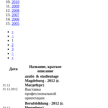
2010
2009
2008
2007
2006
2005
«
<
1
2
3
>
»
Название, краткое
Дата
описание
azubi- & studientage
Magdeburg - 2012
(г.
Магдебург)
31.12
31.12.2012
Выставка
профессиональной
ориентации
Berufsbildung - 2012
(г.
Нюрнберг)
10.12