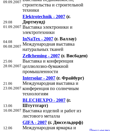
09.09.2007
строительства и строительной
техники
Elektrotechnik - 2007
(г.
Дортмунд)
29.08
01.09.2007
Выставка электроники и
электротехники
InNaTex - 2007
(г. Валлау)
04.08
Международная выставка
06.08.2007
натуральных тканей
Zellcheming - 2007
(г. Висбаден)
Выставка и конференция
25.06
28.06.2007
целлюлозно-бумажной
промышленности
Intersolar - 2007
(г. Фрайбург)
Международная выставка и
21.06
23.06.2007
конференция по солнечным
технологиям
BLECHEXPO - 2007
(г.
Штуттгарт)
13.06
16.06.2007
Выставка изделий и работ из
листового металла
GIFA - 2007
(г. Дюссельдорф)
Международная ярмарка и
12.06
Пресс-релиз