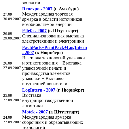
экологии
Renexpo - 2007
(г. Аугсбург)
Международная торговая
27.09
30.09.2007
ярмарка в области источников
возобновляемой энергии
Eltefa - 2007
(г. Штуттгарт)
26.09
Специализированная выставка
29.09.2007
электротехники и электроники
FachPack+PrintPack+LogIntern
- 2007
(г. Нюрнберг)
Выставка технологий упаковки
и этикетирования + Выставка
26.09
27.09.2007
упаковочной печати и
производства элементов
упаковки + Выставка
внутренней логистики
LogIntern - 2007
(г. Нюрнберг)
Bыставка
25.09
27.09.2007
внутрипроизводственной
логистики
Motek - 2007
(г. Штуттгарт)
Международная ярмарка
24.09
27.09.2007
сборочных и обрабатывающих
технологий