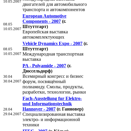
10.05.2007
двигателей для автомобильного
транспорта и автокомпонентов
European Automotive
Components - 2007
(г.
08.05
Штуттгарт)
10.05.2007
Европейская выставка
автокомплектующих
Vehicle Dynamics Expo - 2007
(г.
Штуттгарт)
08.05
10.05.2007
Международная транспортная
выставка
PA - Polyamide - 2007
(г.
Дюссельдорф)
Всемирный конгресс и бизнес
30.04
30.04.2007
форум, посвящённый
полиамиду. Смолы, продукты,
разработки, технологии, рынки
Fach-Ausstellung fur Elektro-
und Informationstechnik
Hannover - 2007
(г. Ганновер)
28.04
29.04.2007
Специализированная выставка
электро- и информационной
техники