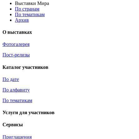
Выставки Мира
По странам
По тематикам
Архив
О выставках
Фотогалерея
Пост-релизы
Каталог участников
По дате
По алфавиту
По тематикам
Услуги для участников
Сервисы
Приглашения