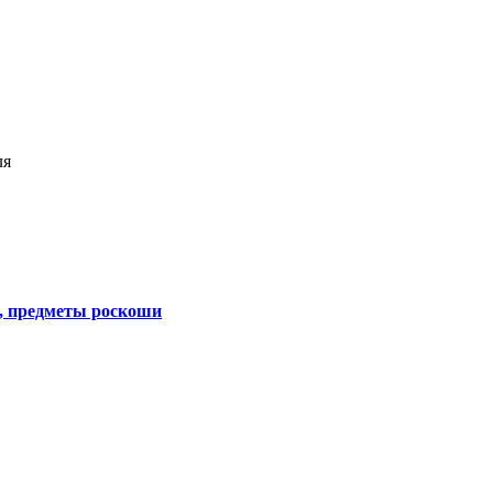
ля
, предметы роскоши