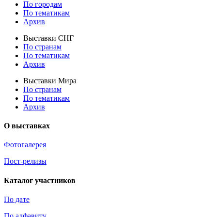
По городам
По тематикам
Архив
Выставки СНГ
По странам
По тематикам
Архив
Выставки Мира
По странам
По тематикам
Архив
О выставках
Фотогалерея
Пост-релизы
Каталог участников
По дате
По алфавиту