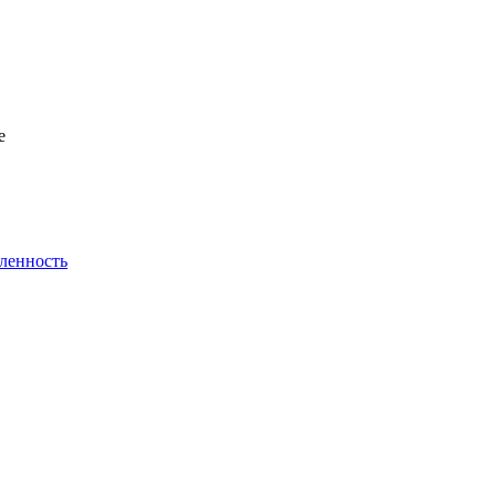
е
ленность