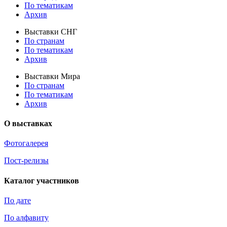
По тематикам
Архив
Выставки СНГ
По странам
По тематикам
Архив
Выставки Мира
По странам
По тематикам
Архив
О выставках
Фотогалерея
Пост-релизы
Каталог участников
По дате
По алфавиту