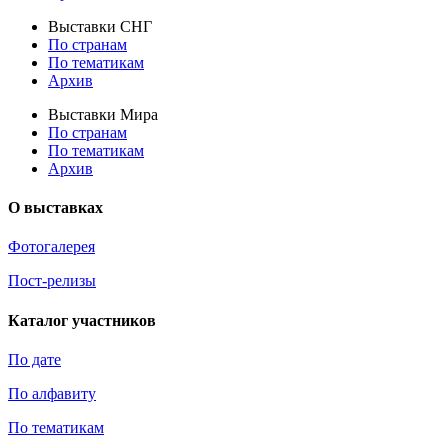
Выставки СНГ
По странам
По тематикам
Архив
Выставки Мира
По странам
По тематикам
Архив
О выставках
Фотогалерея
Пост-релизы
Каталог участников
По дате
По алфавиту
По тематикам