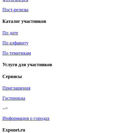
Пост-релизы
Каталог участников
По дате
По алфавиту
По тематикам
Услуги для участников
Сервисы
Приглашения
Гостиницы
-->
Информация о городах
Exponet.ru