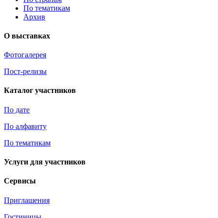
По тематикам
Архив
О выставках
Фотогалерея
Пост-релизы
Каталог участников
По дате
По алфавиту
По тематикам
Услуги для участников
Сервисы
Приглашения
Гостиницы