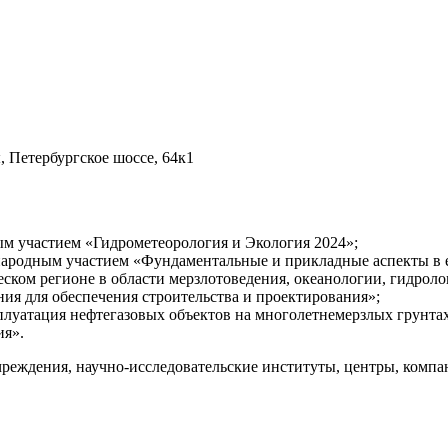
 Петербургское шоссе, 64к1
ым участием «Гидрометеорология и Экология 2024»;
народным участием «Фундаментальные и прикладные аспекты в е
ком регионе в области мерзлотоведения, океанологии, гидроло
я для обеспечения строительства и проектирования»;
плуатация нефтегазовых объектов на многолетнемерзлых грунтах
ия».
чреждения, научно-исследовательские институты, центры, компа