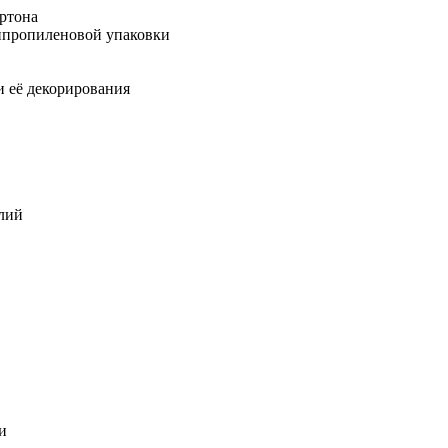
артона
липропиленовой упаковки
и её декорирования
елий
и