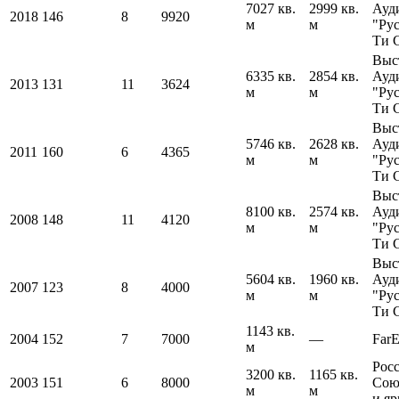
7027 кв.
2999 кв.
Ауд
2018
146
8
9920
м
м
"Ру
Ти 
Выс
6335 кв.
2854 кв.
Ауд
2013
131
11
3624
м
м
"Ру
Ти 
Выс
5746 кв.
2628 кв.
Ауд
2011
160
6
4365
м
м
"Ру
Ти 
Выс
8100 кв.
2574 кв.
Ауд
2008
148
11
4120
м
м
"Ру
Ти 
Выс
5604 кв.
1960 кв.
Ауд
2007
123
8
4000
м
м
"Ру
Ти 
1143 кв.
2004
152
7
7000
—
Far
м
Рос
3200 кв.
1165 кв.
2003
151
6
8000
Сою
м
м
и я