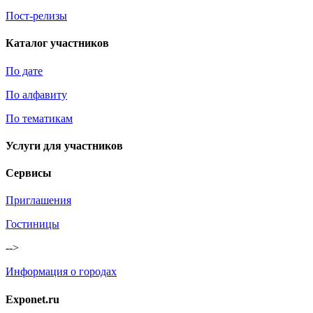
Пост-релизы
Каталог участников
По дате
По алфавиту
По тематикам
Услуги для участников
Сервисы
Приглашения
Гостиницы
-->
Информация о городах
Exponet.ru