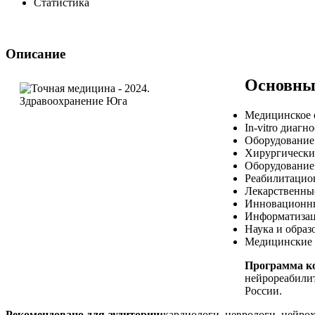
Статистика
Описание
Основные
Медицинское о
In-vitro диагн
Оборудование
Хирургически
Оборудование
Реабилитацио
Лекарственны
Инновационны
Информатизаци
Наука и образ
Медицинские 
Программа ко
нейрореабилит
России.
Рекомендовано для аудитории:
кардиологи, неврологи, нейрох