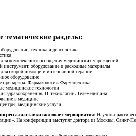
 тематические разделы:
борудование, техника и диагностика
остика
 для комплексного оснащения медицинских учреждений
й инструмент, оборудование и расходные материалы
 для скорой помощи и интенсивной терапии
нное оборудование
е препараты. Фармакология. Фармацевтика
е медицинские технологии
я здравоохранения. IT-технологии. Телемедицина
ование в медицине
центры, медицинские услуги
нгресса-выставки включает мероприятия:
Научно-практическ
ации». На конференции выступят доктора из Москвы, Санкт-Пет
ирурги, кардиохирурги, реабилитологи, терапевты.