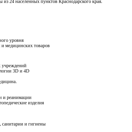
ы из 24 населенных пунктов Краснодарского края.
ного уровня
 и медицинских товаров
х учреждений
логии 3D и 4D
едицина.
и и реанимации
топедические изделия
, санитарии и гигиены