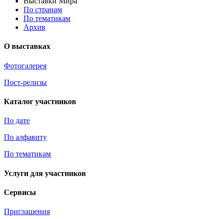
Выставки Мира
По странам
По тематикам
Архив
О выставках
Фотогалерея
Пост-релизы
Каталог участников
По дате
По алфавиту
По тематикам
Услуги для участников
Сервисы
Приглашения