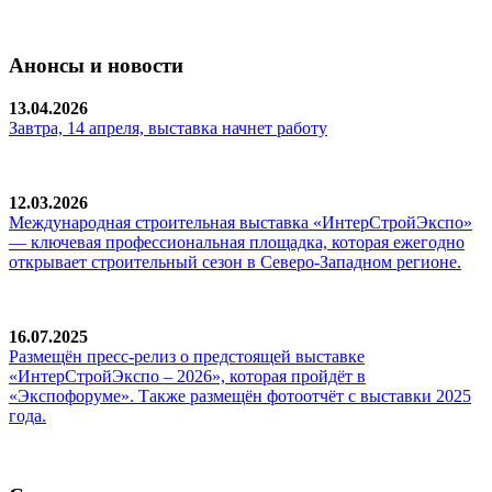
Анонсы и новости
13.04.2026
Завтра, 14 апреля, выставка начнет работу
12.03.2026
Международная строительная выставка «ИнтерСтройЭкспо»
— ключевая профессиональная площадка, которая ежегодно
открывает строительный сезон в Северо-Западном регионе.
16.07.2025
Размещён пресс-релиз о предстоящей выставке
«ИнтерСтройЭкспо – 2026», которая пройдёт в
«Экспофоруме». Также размещён фотоотчёт с выставки 2025
года.