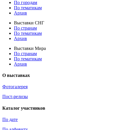
По городам
По тематикам
Архив
Выставки СНГ
По странам
По тематикам
Архив
Выставки Мира
По странам
По тематикам
Архив
О выставках
Фотогалерея
Пост-релизы
Каталог участников
По дате
По алфавиту