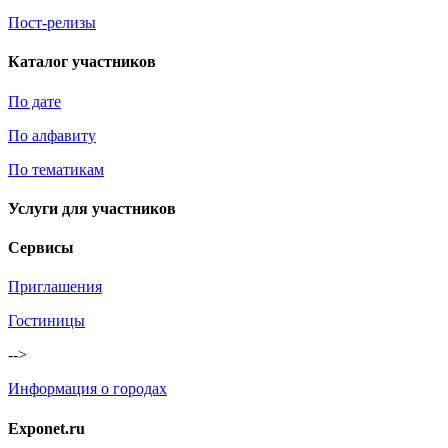
Пост-релизы
Каталог участников
По дате
По алфавиту
По тематикам
Услуги для участников
Сервисы
Приглашения
Гостиницы
-->
Информация о городах
Exponet.ru