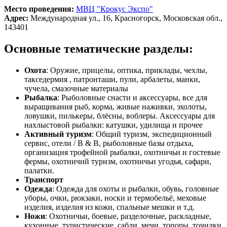
Место проведения:
МВЦ "Крокус Экспо"
Адрес:
Международная ул., 16, Красногорск, Московская обл.,
143401
Основные тематические разделы:
Охота
: Оружие, прицелы, оптика, приклады, чехлы,
такседермия , патронташи, пули, арбалеты, манки,
чучела, смазочные материалы
Рыбалка
: Рыболовные снасти и аксессуары, все для
выращивания рыб, корма, живые наживки, эхолоты,
ловушки, пилькеры, блёсны, воблеры. Аксессуары для
нахлыстовой рыбалки: катушки, удилища и прочее
Активный туризм
: Общий туризм, экспедиционный
сервис, отели / B & B, рыболовные базы отдыха,
организация трофейной рыбалки, охотничьи и гостевые
фермы, охотничий туризм, охотничьи угодья, сафари,
палатки.
Транспорт
Одежда
: Одежда для охоты и рыбалки, обувь, головные
уборы, очки, рюкзаки, носки и термобельё, меховые
изделия, изделия из кожи, спальные мешки и т.д.
Ножи
: Охотничьи, боевые, разделочные, раскладные,
кухонные, туристические, сабли, мечи, топоры, точилки