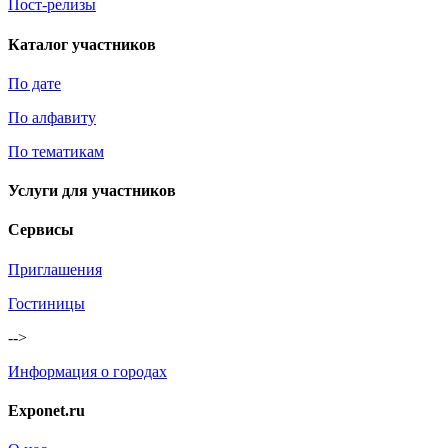
Пост-релизы
Каталог участников
По дате
По алфавиту
По тематикам
Услуги для участников
Сервисы
Приглашения
Гостиницы
-->
Информация о городах
Exponet.ru