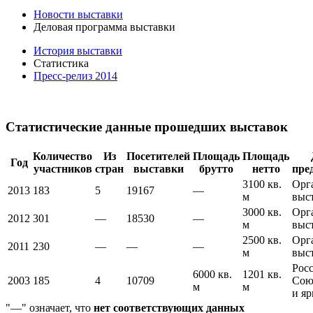
Новости выставки
Деловая программа выставки
История выставки
Статистика
Пресс-релиз 2014
Статистические данные прошедших выставок
Количество
Из
Посетителей
Площадь
Площадь
Год
участников
стран
выставки
брутто
нетто
пре
3100 кв.
Орг
2013
183
5
19167
—
м
выс
3000 кв.
Орг
2012
301
—
18530
—
м
выс
2500 кв.
Орг
2011
230
—
—
—
м
выс
Рос
6000 кв.
1201 кв.
2003
185
4
10709
Сою
м
м
и я
"—" означает, что
нет соответствующих данных