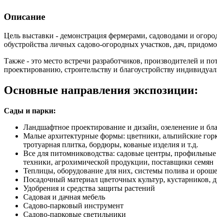
Описание
Цель выставки - демонстрация фермерами, садоводами и огор
обустройства личных садово-огородных участков, дач, придом
Также - это место встречи разработчиков, производителей и по
проектированию, строительству и благоустройству индивидуал
Основные направления экспозиции:
Сады и парки:
Ландшафтное проектирование и дизайн, озеленение и бла
Малые архитектурные формы: цветники, альпийские горки
тротуарная плитка, бордюры, кованые изделия и т.д.
Все для питомниководства: садовые центры, профильные
техники, агрохимической продукции, поставщики семян
Теплицы, оборудование для них, системы полива и орош
Посадочный материал цветочных культур, кустарников, 
Удобрения и средства защиты растений
Садовая и дачная мебель
Садово-парковый инструмент
Садово-парковые светильники