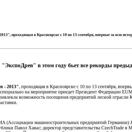
13", проходящая в Красноярске с 10 по 13 сентября, впервые за всю исто
 "ЭкспоДрев" в этом году бьет все рекорды предыд
в - 2013"
, проходящая в Красноярске с 10 по 13 сентября, впер
ск специально на мероприятие приедет Президент Федерации E
привлекла возможность посещения предприятий лесной отрасли
ыставки.
MA (Ассоциации машиностроительных предприятий Германии) Je
лики Павол Хавас; директор представительства CzechTrade в М