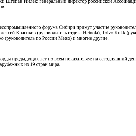
и Штепан Йилек; генеральный директор российской Ассоциаци
ов.
есопромышленного форума Сибири примут участие руководите
сей Красиков (руководитель отдела Heinola), Toivo Kukk (руково
ко (руководитель по России Metso) и многие другие.
екорды предыдущих лет по всем показателям: на сегодняшний ден
зарубежных из 19 стран мира.