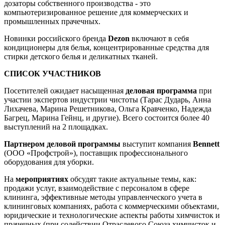
дозаторы собственного производства - это
компьютеризированное решение для коммерческих и
промышленных прачечных.
Новинки российского бренда
Dezon
включают в себя
кондиционеры для белья, концентрированные средства для
стирки детского белья и деликатных тканей.
СПИСОК УЧАСТНИКОВ
Посетителей ожидает насыщенная
деловая программа
при
участии экспертов индустрии чистоты (Тарас Дударь, Анна
Лихачева, Марина Решетникова, Ольга Кравченко, Надежда
Багрец, Марина Гейнц, и другие). Всего состоится более 40
выступлений на 2 площадках.
Партнером деловой программы
выступит компания
Bennett
(ООО «Профстрой»), поставщик профессионального
оборудования для уборки.
На
мероприятиях
обсудят такие актуальные темы, как:
продажи услуг, взаимодействие с персоналом в сфере
клининга, эффективные методы управленческого учета в
клининговых компаниях, работа с коммерческими объектами,
юридические и технологические аспекты работы химчисток и
прачечных (при содействии Отраслевого Союза химчисток и