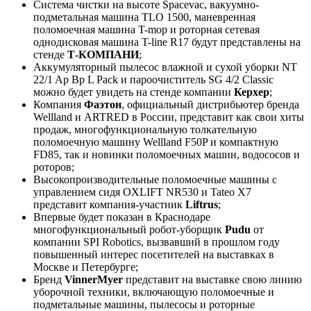
Система чистки на высоте Spacevac, вакуумно-
подметальная машина TLO 1500, маневренная
поломоечная машина T-mop и роторная сетевая
однодисковая машина T-line R17 будут представлены на
стенде
Т-КОМПАНИ
;
Аккумуляторный пылесос влажной и сухой уборки NT
22/1 Ap Bp L Pack и пароочиститель SG 4/2 Classic
можно будет увидеть на стенде компании
Керхер
;
Компания
Фаэтон
, официальный дистрибьютер бренда
Wellland и ARTRED в России, представит как свои хиты
продаж, многофункциональную толкательную
поломоечную машину Wellland F50P и компактную
FD85, так и новинки поломоечных машин, водососов и
роторов;
Высокопроизводительные поломоечные машины с
управлением сидя OXLIFT NR530 и Tateo X7
представит компания-участник
Liftrus
;
Впервые будет показан в Краснодаре
многофункциональный робот-уборщик
Pudu
от
компании SPI Robotics, вызвавший в прошлом году
повышенный интерес посетителей на выставках в
Москве и Петербурге;
Бренд
VinnerMyer
представит на выставке свою линию
уборочной техники, включающую поломоечные и
подметальные машины, пылесосы и роторные