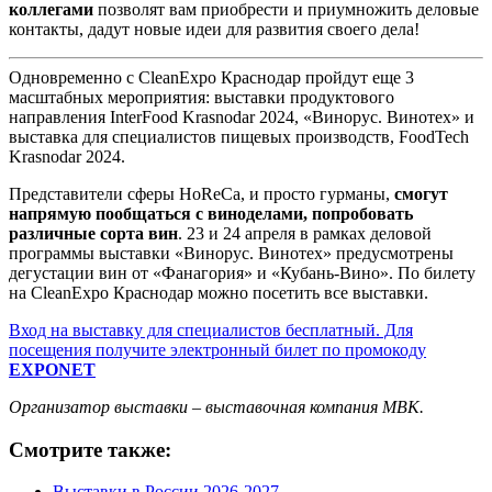
коллегами
позволят вам приобрести и приумножить деловые
контакты, дадут новые идеи для развития своего дела!
Одновременно с CleanExpo Краснодар пройдут еще 3
масштабных мероприятия: выставки продуктового
направления InterFood Krasnodar 2024, «Винорус. Винотех» и
выставка для специалистов пищевых производств, FoodTech
Krasnodar 2024.
Представители сферы HoReCa, и просто гурманы,
смогут
напрямую пообщаться с виноделами, попробовать
различные сорта вин
. 23 и 24 апреля в рамках деловой
программы выставки «Винорус. Винотех» предусмотрены
дегустации вин от «Фанагория» и «Кубань-Вино». По билету
на CleanExpo Краснодар можно посетить все выставки.
Вход на выставку для специалистов бесплатный. Для
посещения получите электронный билет по промокоду
EXPONET
Организатор выставки – выставочная компания МВК.
Смотрите также:
Выставки в России 2026-2027