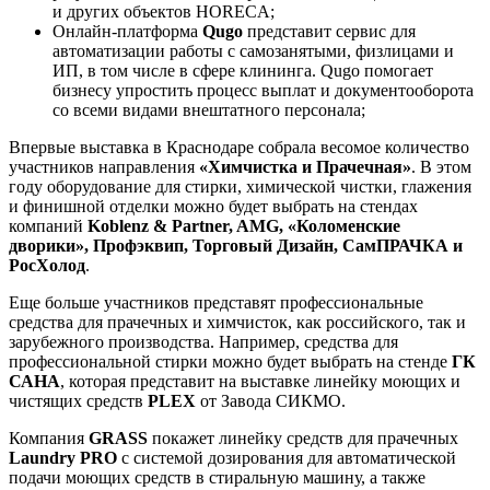
и других объектов HORECA;
Онлайн-платформа
Qugo
представит сервис для
автоматизации работы с самозанятыми, физлицами и
ИП, в том числе в сфере клининга. Qugo помогает
бизнесу упростить процесс выплат и документооборота
со всеми видами внештатного персонала;
Впервые выставка в Краснодаре собрала весомое количество
участников направления
«Химчистка и Прачечная»
. В этом
году оборудование для стирки, химической чистки, глажения
и финишной отделки можно будет выбрать на стендах
компаний
Koblenz & Partner, AMG, «Коломенские
дворики», Профэквип, Торговый Дизайн, СамПРАЧКА и
РосХолод
.
Еще больше участников представят профессиональные
средства для прачечных и химчисток, как российского, так и
зарубежного производства. Например, средства для
профессиональной стирки можно будет выбрать на стенде
ГК
САНА
, которая представит на выставке линейку моющих и
чистящих средств
PLEX
от Завода СИКМО.
Компания
GRASS
покажет линейку средств для прачечных
Laundry PRO
c системой дозирования для автоматической
подачи моющих средств в стиральную машину, а также