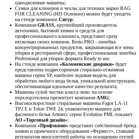
однодисковые машины;
Сумки для клинеров и чехлы для техники марки BAG
FOR CLEANING (ИП Осинкин) можно будет увидеть
на стенде компании
Сигур
;
Компания
GRASS
, крупнейший производитель
автохимии, бытовой химии и средств для
профессионального клининга, представит сразу
несколько своих новинок. Resto PRO - линейка
концентрированных продуктов, закрывающая все зоны
уборки в ресторанной сфере, профессиональная линейка
Professional для уборки формата Ready to use.
На стенде компании
«Коломенские дворики»
будет
представлена подрессоренная стирально-отжимная
машина серии SP, наиболее ходовая модель для
обработки любого вида белья, уникальной конструкции,
обеспечивающая идеальное качество результата;
Машины сухой чистки класса люкс на основе
перхлорэтилена презентует компания
AMG
;
Высокоскоростные стиральные машины Fagor LA-11
TP2 E и Tolon TWE 24, упаковочную машину для
фасонного белья Artmecc серии Evolution PML покажет
АО «Торговый дизайн»
;
Компания
«Профэквип»
представит собственный бренд
химии и прачечного оборудования «Фермест», ставший
результатом многолетней работы по оснащению отелей