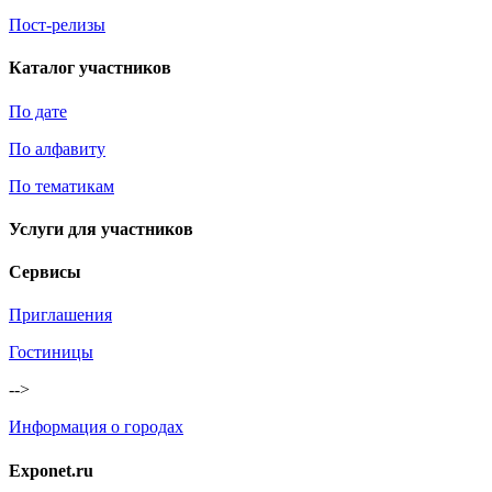
Пост-релизы
Каталог участников
По дате
По алфавиту
По тематикам
Услуги для участников
Сервисы
Приглашения
Гостиницы
-->
Информация о городах
Exponet.ru