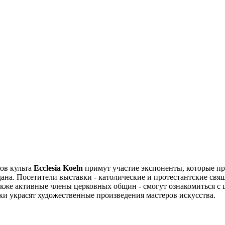
ов культа
Ecclesia Koeln
примут участие экспоненты, которые пр
дана. Посетители выставки - католические и протестантские св
также активные члены церковных общин - смогут ознакомиться с
и украсят художественные произведения мастеров искусства.