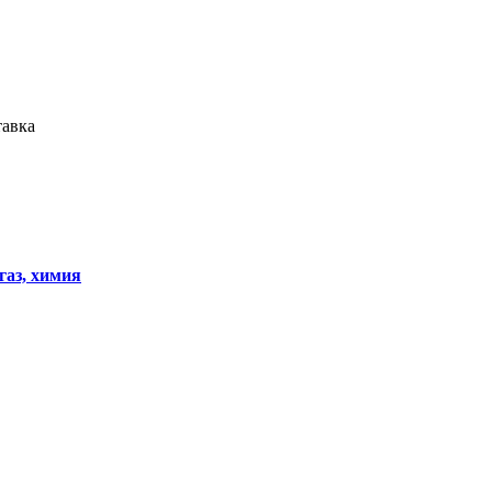
авка
газ, химия