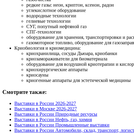
редкие газы: неон, криптон, ксенон, радон
углекислотное оборудование
водородные технологии
гелиевые технологии
СУГ, попутный нефтяной газ
СПГ-технологии
оборудование для хранения, транспортировки и р
газомоторное топливо, оборудование для газозапр
Криобиология и криомедицина:
криохранилища, сосуды Дьюара, криобанки
криозамораживатели для биоматериала
оборудование для воздушной криотерапии и кисло
криохирургические аппараты
криосауны
криогенные аппараты для эстетической медицины
Смотрите также:
Выставки в России 2026-2027
Выставки в Москве 2026-2027
Выставки в России Природные ресурсы
Выставки в России Нефть, газ, химия
Выставки в России Промышленные выставки
Выставки в России Автомобили, склад, транспорт, логис