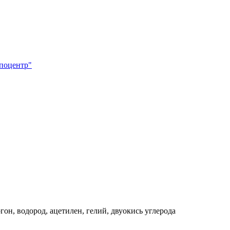
поцентр"
гон, водород, ацетилен, гелий, двуокись углерода