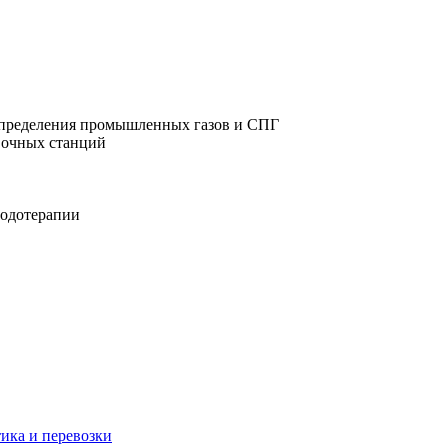
аспределения промышленных газов и СПГ
авочных станций
родотерапии
тика и перевозки