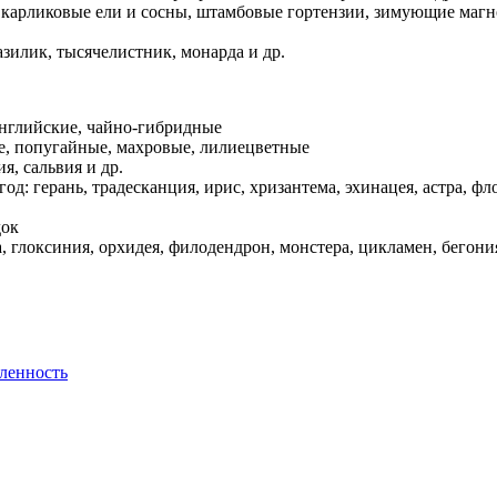
: карликовые ели и сосны, штамбовые гортензии, зимующие магн
азилик, тысячелистник, монарда и др.
английские, чайно-гибридные
е, попугайные, махровые, лилиецветные
я, сальвия и др.
од: герань, традесканция, ирис, хризантема, эхинацея, астра, фл
док
глоксиния, орхидея, филодендрон, монстера, цикламен, бегония
ленность