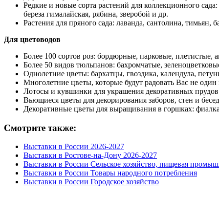
Редкие и новые сорта растений для коллекционного сада
береза гималайская, рябина, зверобой и др.
Растения для пряного сада: лаванда, сантолина, тимьян, б
Для цветоводов
Более 100 сортов роз: бордюрные, парковые, плетистые, 
Более 50 видов тюльпанов: бахромчатые, зеленоцветковы
Однолетние цветы: бархатцы, гвоздика, календула, петуни
Многолетние цветы, которые будут радовать Вас не один г
Лотосы и кувшинки для украшения декоративных прудов
Вьющиеся цветы для декорирования заборов, стен и бесе
Декоративные цветы для выращивания в горшках: фиалка, 
Смотрите также:
Выставки в России 2026-2027
Выставки в Ростове-на-Дону 2026-2027
Выставки в России Сельское хозяйство, пищевая промыш
Выставки в России Товары народного потребления
Выставки в России Городское хозяйство