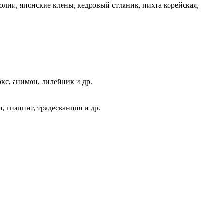
олии, японские клены, кедровый стланик, пихта корейская,
окс, анимон, лилейник и др.
, гиацинт, традесканция и др.