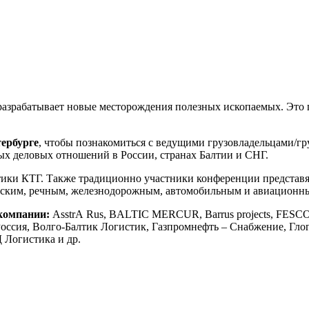
азрабатывает новые месторождения полезных ископаемых. Это п
ербурге
, чтобы познакомиться с ведущими грузовладельцами/гр
ых деловых отношений в России, странах Балтии и СНГ.
ики КТГ. Также традиционно участники конференции представя
рским, речным, железнодорожным, автомобильным и авиационн
компании:
AsstrА Rus, BALTIC MERCUR, Barrus projects, FESCO 
оссия, Волго-Балтик Логистик, Газпромнефть – Снабжение, Г
 Логистика и др.