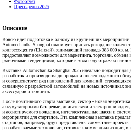
Фотоотчёт
Пресс-релиз 2025
Описание
Вовсю идёт подготовка к одному из крупнейших мероприятий а
Automechanika Shanghai планирует принять рекордное количес
конгресс-центр (Шанхай), занимающий площадь 383 000 кв. м.
предоставляет возможности для маркетинга, торговли, обмена 
рыночными тенденциями, которые в этом году отражают иннов
Выставка Automechanika Shanghai 2025 идеально подходит для
разработок и производства до продаж и послепродажного обсл
и совершенствует ряд направлений для компаний, стремящихся
связанную с разработкой автомобилей на новых источниках эн
аксессуаров и тюнинга.
После позитивного старта выставки, сектор «Новая энергетика
аккумуляторными батареями, двигателями и электроприводом, 
и ассистируемого вождения, интеллектуальные шасси и системы
мероприятий для стартапов. Эта комплексная выставка предла
стартапов, например, будут представлены совместные проекты
разрабатываемые технологии, готовые к коммерциализации, в в