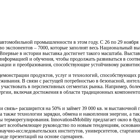
втомобильной промышленности в этом году. С 26 по 29 ноября 
тво экспонентов – 7000, которые заполнят весь Национальный в
 Впервые в истории выставка достигнет такого масштаба. Выста
информацией и обучения, чтобы продолжать развиваться в соотв
ации и преобразования, способствующие устойчивому развитию
 демонстрации продуктов, услуг и технологий, способствующих 
уживания. В связи с растущей потребностью в безопасной, инте
 участвовать в перспективных сегментах рынка. Например, бол
ергии, включая достижения в области традиционных компонентов
 и связь» расширится на 50% и займет 39 000 кв. м выставочной
а также технологии зарядки, обмена и накопления энергии, а 
 терморегулирования. Innovation4Mobility предлагает окно в б
гает всеобъемлющее руководство по новым тенденциям, основанно
 научно-исследовательских институтов, университетов, стартап
иде презентаций на основе сценариев.