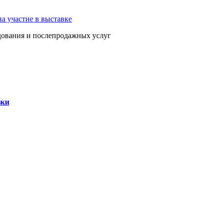
на участие в выставке
дования и послепродажных услуг
зки