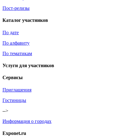
Пост-релизы
Каталог участников
По дате
По алфавиту
По тематикам
Услуги для участников
Сервисы
Приглашения
Гостиницы
-->
Информация о городах
Exponet.ru