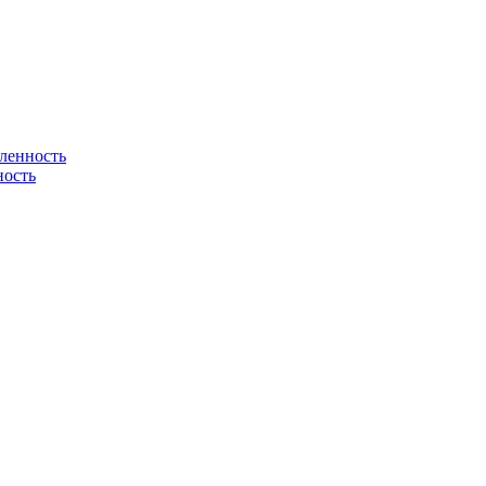
ленность
ность