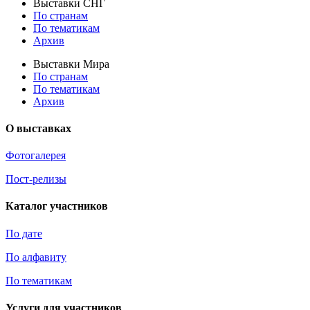
Выставки СНГ
По странам
По тематикам
Архив
Выставки Мира
По странам
По тематикам
Архив
О выставках
Фотогалерея
Пост-релизы
Каталог участников
По дате
По алфавиту
По тематикам
Услуги для участников