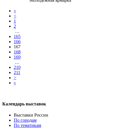
Молодёжная ярмарка
«
<
1
2
…
165
166
167
168
169
…
210
211
>
»
Календарь выставок
Выставки России
По городам
По тематикам