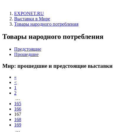
EXPONET.RU
Выставки в Мире
Товары народного потребления
Товары народного потребления
Предстоящие
Прошедшие
Мир: прошедшие и предстоящие выставки
«
<
1
2
…
165
166
167
168
169
…