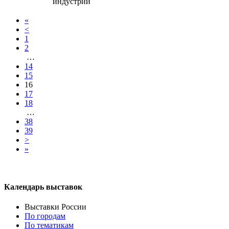
индустрии
«
<
1
2
…
14
15
16
17
18
…
38
39
>
»
Календарь выставок
Выставки России
По городам
По тематикам