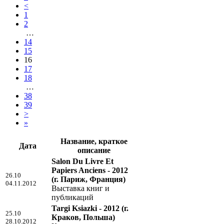
<
1
2
…
14
15
16
17
18
…
38
39
>
»
Название, краткое
Дата
описание
Salon Du Livre Et
Papiers Anciens - 2012
26.10
(г. Париж, Франция)
04.11.2012
Выставка книг и
публикаций
Targi Ksiazki - 2012
(г.
25.10
Краков, Польша)
28.10.2012