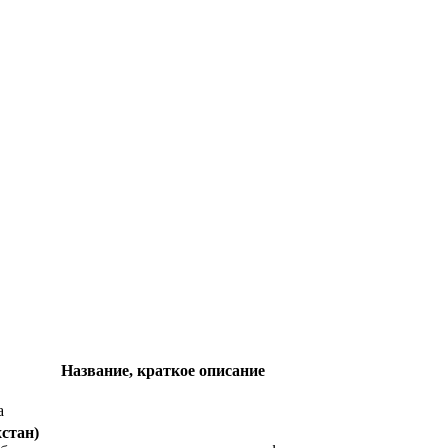
Название, краткое описание
а
хстан)