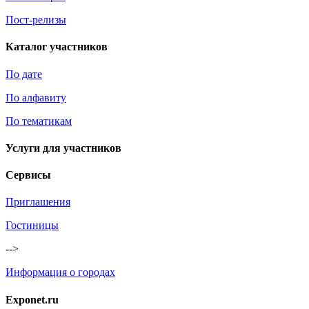
Пост-релизы
Каталог участников
По дате
По алфавиту
По тематикам
Услуги для участников
Сервисы
Приглашения
Гостиницы
-->
Информация о городах
Exponet.ru