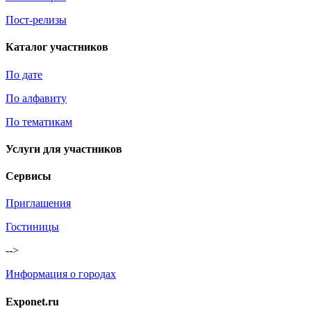
Пост-релизы
Каталог участников
По дате
По алфавиту
По тематикам
Услуги для участников
Сервисы
Приглашения
Гостиницы
-->
Информация о городах
Exponet.ru