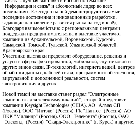
"Связь" - лучшая выставка в России по тематике
"Информация и связь" и абсолютный лидер во всех
номинациях. Ежегодно на ней демонстрируются самые
последние достижения и инновационные разработки,
задающие направление развития рынка на год вперёд.
Благодаря взаимодействию с региональными центрами
поддержки предпринимательства в выставке участвуют
компании из Архангельской, Воронежской, Курской,
Самарской, Томской, Тульской, Ульяновской областей,
Красноярского края.
Участники выставки представят оборудование, решения и
услуги в сферах фиксированной, мобильной, спутниковой и
других видов связи, IP-технологий, интернета вещей, центров
обработки данных, кабелей связи, программного обеспечения,
виртуальной и дополненной реальности, систем
электропитания и других.
Новой темой на выставке станет раздел "Электронные
компоненты для телекоммуникаций", который представят
компании Keysight Technologies (США), АО "Алмаз-СП"
(Россия), ООО "Интэко" (Россия), ГК "Пантес" (Россия), АО
ПКК "Миландр" (Россия), ООО "Телеконта" (Россия), ОАО
"Элеконд" (Россия), "Скард-Электроникс" (г. Курск) и другие.