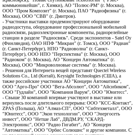
коммьюникейшн", г. Химки), АО "Полюс-РМ" (г. Москва),
ООО "Пром Композит" (г. Москва), ПАО "Радиофизика" (г.
Москва), ООО "СВВ" (г. Дмитров).
- Участники выставки продемонстрируют оборудование
радиодоступа, оборудование профессиональной мобильной
радиосвязи, радиоэлектронные компоненты, радиорелейные
станции в разделе "Радиосвязь". Среди экспонентов - Satel Oy
(Финляндия), ОАО НПФ "Микран" (г. Томск), ООО "Радиан"
(г. Санкт-Петербург), НПО "Радиоволна" (г. Санкт-
Петербург), ООО НПО "Перспектива" (г. Москва), ООО
"Радиоком" (г. Москва), АО "Концерн Автоматика" (г.
Москва), ООО "Микроволновые системы" (г. Москва).
- Решения для Интернета вещей представят Queсtel Wireless
Solutions Co., Ltd (Китай), Keysight Technologies (США), а
также российские участники АО "Концерн Автоматика",
ООО "Арго-Про" ООО "Вега-Абсолют", ООО "Айсибиком",
ООО "Гудлайн", ООО "Компания Варум", ООО "Юнитесс".
- Свыше 30 компаний впервые участвуют в выставке или
вернулись после длительного перерыва: ООО "КСС-Контакт",
ZPAS (Польша), АО "Алмаз-СП", ООО "Сибтехметалл", ООО
"Юнитесс", ООО "Экон технологии", ООО "Энергосеть
инвест", ООО "Нетше Лаб", ДВДМ.РУ, "СКАРД-
Электроникс", ООО "Радио Гигабит", АО "Концерн
"Автоматика", ООО "Орбис Солюшнс" и другие компании. С