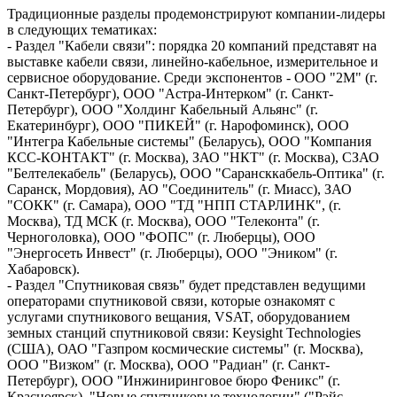
Традиционные разделы продемонстрируют компании-лидеры
в следующих тематиках:
- Раздел "Кабели связи": порядка 20 компаний представят на
выставке кабели связи, линейно-кабельное, измерительное и
сервисное оборудование. Среди экспонентов - ООО "2М" (г.
Санкт-Петербург), ООО "Астра-Интерком" (г. Санкт-
Петербург), ООО "Холдинг Кабельный Альянс" (г.
Екатеринбург), ООО "ПИКЕЙ" (г. Нарофоминск), ООО
"Интегра Кабельные системы" (Беларусь), ООО "Компания
КСС-КОНТАКТ" (г. Москва), ЗАО "НКТ" (г. Москва), СЗАО
"Белтелекабель" (Беларусь), ООО "Сарансккабель-Оптика" (г.
Саранск, Мордовия), АО "Соединитель" (г. Миасс), ЗАО
"СОКК" (г. Самара), ООО "ТД "НПП СТАРЛИНК", (г.
Москва), ТД МСК (г. Москва), ООО "Телеконта" (г.
Черноголовка), ООО "ФОПС" (г. Люберцы), ООО
"Энергосеть Инвест" (г. Люберцы), ООО "Эником" (г.
Хабаровск).
- Раздел "Спутниковая связь" будет представлен ведущими
операторами спутниковой связи, которые ознакомят с
услугами спутникового вещания, VSAT, оборудованием
земных станций спутниковой связи: Keysight Technologies
(США), ОАО "Газпром космические системы" (г. Москва),
ООО "Визком" (г. Москва), ООО "Радиан" (г. Санкт-
Петербург), ООО "Инжиниринговое бюро Феникс" (г.
Красноярск), "Новые спутниковые технологии" ("Рэйс-