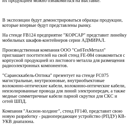
их продукцией можно ознакомиться на выставке.
В экспозиции будут демонстрироваться образцы продукции,
которые впервые будут представлены рынку.
На стенде FB124 предприятие "КОРСАР" представит линейку
мобильных шкафов-контейнеров серии АДМИРАЛ.
Производственная компания ООО "СибТехМеталл"
приглашает посетителей на свой стенд FE-084 ознакомиться с
корпусной продукцией из листового металла для размещения
радиоэлектронных компонентов.
"Сарансккабель-Оптика" презентует на стенде FС075
магистральные, внутризоновые, внутриобъектовые
волоконно-оптические кабели, волоконно-оптические кабели,
неизолированные провода для линий электропередач, а также
медные симметричные кабели парной скрутки для СКС и
сетей ШПД.
Компания "Аксион-холдинг", стенд FF140, представит свою
новую разработку - радиопередающее устройство (РПДУ) КВ-
УКВ диапазона.