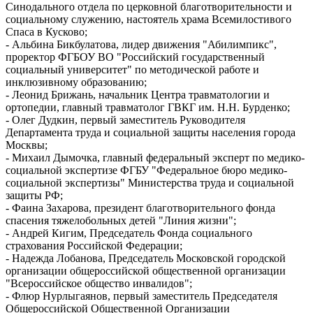
Синодального отдела по церковной благотворительности и
социальному служению, настоятель храма Всемилостивого
Спаса в Кусково;
- Альбина Бикбулатова, лидер движения "Абилимпикс",
проректор ФГБОУ ВО "Российский государственный
социальный университет" по методической работе и
инклюзивному образованию;
- Леонид Брижань, начальник Центра травматологии и
ортопедии, главный травматолог ГВКГ им. Н.Н. Бурденко;
- Олег Дудкин, первый заместитель Руководителя
Департамента труда и социальной защиты населения города
Москвы;
- Михаил Дымочка, главный федеральный эксперт по медико-
социальной экспертизе ФГБУ "Федеральное бюро медико-
социальной экспертизы" Министерства труда и социальной
защиты РФ;
- Фаина Захарова, президент благотворительного фонда
спасения тяжелобольных детей "Линия жизни";
- Андрей Кигим, Председатель Фонда социального
страхования Российской Федерации;
- Надежда Лобанова, Председатель Московской городской
организации общероссийской общественной организации
"Всероссийское общество инвалидов";
- Флюр Нурлыгаянов, первый заместитель Председателя
Общероссийской Общественной Организации