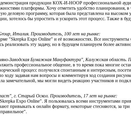
ыла демонстрация продукции КОХ-И-НООР профессиональной ауд
ожностями платформы. Хочу отметить удобство планирования, в
ную деловую программу, которая была представлена на высоком
и, хотелось бы упростить и ускорить этот процесс. Также в бу
Group, Италия. Производитель, 100 лет на рынке:
форме "Skrepka Expo Online" и её возможностях. Все инструмент
ь реализовать эту задачу, но в будущем планируем более активн
яно-Заводская Бумажная Мануфактура", Калужская область. Пр
жить профессиональное общение, в то время пока многие оста
Творческий процесс получился спонтанным и интересным, посети
по ходу задавая нам вопросы и комментируя ход создания рисун
ыла замечательной, мы могли видеть реакцию участников и подк
аст", г. Старый Оскол. Производитель, 17 лет на рынке:
krepka Expo Online". Я пользовалась всеми инструментами привл
нают привыкать к онлайн формату, некоторые стесняются, за три
 правильное".