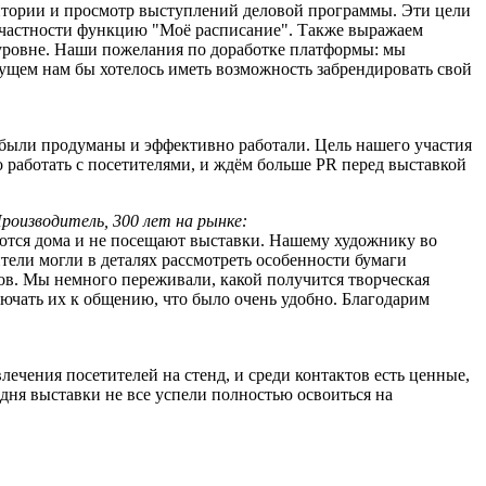
итории и просмотр выступлений деловой программы. Эти цели
 частности функцию "Моё расписание". Также выражаем
 уровне. Наши пожелания по доработке платформы: мы
дущем нам бы хотелось иметь возможность забрендировать свой
ы были продуманы и эффективно работали. Цель нашего участия
о работать с посетителями, и ждём больше PR перед выставкой
оизводитель, 300 лет на рынке:
ются дома и не посещают выставки. Нашему художнику во
тели могли в деталях рассмотреть особенности бумаги
ков. Мы немного переживали, какой получится творческая
лючать их к общению, что было очень удобно. Благодарим
ечения посетителей на стенд, и среди контактов есть ценные,
 дня выставки не все успели полностью освоиться на