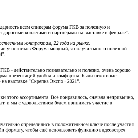
одарность всем спикерам форума ГКВ за полезную и
и дорогими коллегами и партнёрами на выставке в феврале".
арственным контрактам, 22 года на рынке:
став участников Форума мощный, я получил много полезной
й".
 ГКВ - действительно познавательно и полезно, очень хорошо
орма презентаций удобна и комфортна. Были некоторые
 на выставке "Cкрепка Экспо - 2021".
ки этого ассортимента. Всё понравилось, сначала непривычно,
ыт, и мы с удовольствием будем принимать участие в
нчательно определились в положительном ключе после участия
айн формату, чтобы ещё использовать функцию видеовстреч.