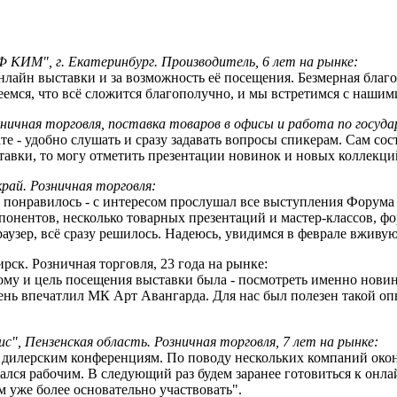
 КИМ", г. Екатеринбург. Производитель, 6 лет на рынке:
лайн выставки и за возможность её посещения. Безмерная благ
емся, что всё сложится благополучно, и мы встретимся с нашим
озничная торговля, поставка товаров в офисы и работа по госуд
е - удобно слушать и сразу задавать вопросы спикерам. Сам со
тавки, то могу отметить презентации новинок и новых коллекци
рай. Розничная торговля:
сё понравилось - с интересом прослушал все выступления Форума
понентов, несколько товарных презентаций и мастер-классов, ф
аузер, всё сразу решилось. Надеюсь, увидимся в феврале вживую
ск. Розничная торговля, 23 года на рынке:
ому и цель посещения выставки была - посмотреть именно новин
чень впечатлил МК Арт Авангарда. Для нас был полезен такой оп
", Пензенская область. Розничная торговля, 7 лет на рынке:
к дилерским конференциям. По поводу нескольких компаний око
ался рабочим. В следующий раз будем заранее готовиться к онл
уже более основательно участвовать".