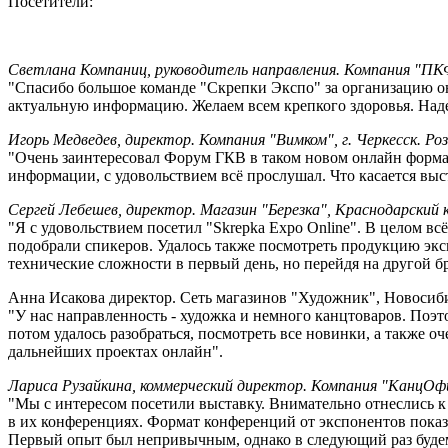
Посетители:
Светлана Компаниц, руководитель направления. Компания "ПКФ
"Спасибо большое команде "Скрепки Экспо" за организацию он
актуальную информацию. Желаем всем крепкого здоровья. Наде
Игорь Медведев, директор. Компания "Вимком", г. Черкесск. Р
"Очень заинтересовал Форум ГКВ в таком новом онлайн формат
информации, с удовольствием всё прослушал. Что касается выс
Сергей Лебешев, директор. Магазин "Березка", Краснодарский к
"Я с удовольствием посетил "Skrepka Expo Online". В целом в
подобрали спикеров. Удалось также посмотреть продукцию экс
технические сложности в первый день, но перейдя на другой бр
Анна Исакова директор. Сеть магазинов "Художник", Новосибир
"У нас направленность - художка и немного канцтоваров. Поэт
потом удалось разобраться, посмотреть все новинки, а также о
дальнейших проектах онлайн".
Лариса Рузайкина, коммерческий директор. Компания "КанцОфис
"Мы с интересом посетили выставку. Внимательно отнеслись 
в их конференциях. Формат конференций от экспонентов показ
Первый опыт был непривычным, однако в следующий раз будем 