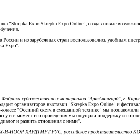
тавка "Skrepka Expo Skrepka Expo Online", создав новые возмож
обучения.
ов России и из зарубежных стран воспользовались удобным инст
ka Expo".
Фабрика художественных материалов "АртАвангард", г. Киров.
одарит организаторов выставки "Skrepka Expo Online" и фести
р-классе "Осенний скетч в смешанной технике" мы познакомили 
ассу и в момент его проведения мы ощущали поддержку и готов
диалог и развить отношения с ними".
 КОХ-И-НООР ХАРДТМУТ РУС, российское представительство 