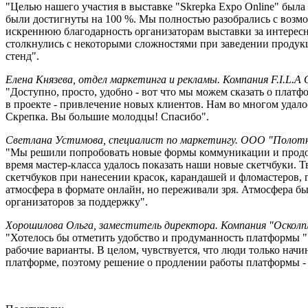
"Целью нашего участия в выставке "Skrepka Expo Online" б
были достигнуты на 100 %. Мы полностью разобрались с возм
искреннюю благодарность организаторам выставки за интерес
столкнулись с некоторыми сложностями при заведении продукци
стенд".
Елена Князева, отдел маркетинга и рекламы. Компания F.I.L.A 
"Доступно, просто, удобно - вот что мы можем сказать о плат
в проекте - привлечение новых клиентов. Нам во многом удалос
Скрепка. Вы большие молодцы! Спасибо".
Светлана Устимова, специалист по маркетингу. ООО "Полотн
"Мы решили попробовать новые формы коммуникации и продол
время мастер-класса удалось показать наши новые скетчбуки. 
скетчбуков при нанесении красок, карандашей и фломастеров, 
атмосфера в формате онлайн, но переживали зря. Атмосфера б
организаторов за поддержку".
Хорошилова Ольга, заместитель директора. Компания "Осколпл
"Хотелось бы отметить удобство и продуманность платформы "S
рабочие варианты. В целом, чувствуется, что люди только начи
платформе, поэтому решение о продлении работы платформы -