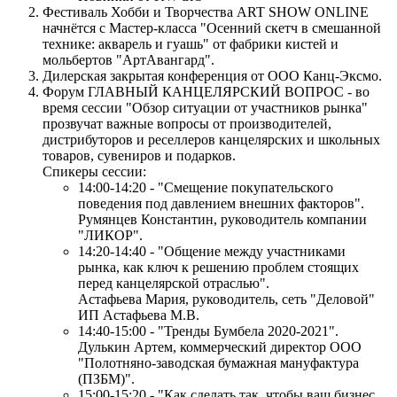
Фестиваль Хобби и Творчества ART SHOW ONLINE
начнётся с Мастер-класса "Осенний скетч в смешанной
технике: акварель и гуашь" от фабрики кистей и
мольбертов "АртАвангард".
Дилерская закрытая конференция от ООО Канц-Эксмо.
Форум ГЛАВНЫЙ КАНЦЕЛЯРСКИЙ ВОПРОС - во
время сессии "Обзор ситуации от участников рынка"
прозвучат важные вопросы от производителей,
дистрибуторов и реселлеров канцелярских и школьных
товаров, сувениров и подарков.
Спикеры сессии:
14:00-14:20 - "Смещение покупательского
поведения под давлением внешних факторов".
Румянцев Константин, руководитель компании
"ЛИКОР".
14:20-14:40 - "Общение между участниками
рынка, как ключ к решению проблем стоящих
перед канцелярской отраслью".
Астафьева Мария, руководитель, сеть "Деловой"
ИП Астафьева М.В.
14:40-15:00 - "Тренды Бумбела 2020-2021".
Дулькин Артем, коммерческий директор ООО
"Полотняно-заводская бумажная мануфактура
(ПЗБМ)".
15:00-15:20 - "Как сделать так, чтобы ваш бизнес