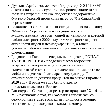
Дулькин Артём, коммерческий директор ООО "ПЗБМ" -
ответил на вопрос - будет ли похоронена знаменитая
"зелёная тетрадь", а также предсказал подорожание
бумажно-беловой продукции на 20-30 % в ближайшей
перспективе
Белолипская Ольга, главный специалист по маркетингу
"Малевичъ" - рассказала о ситуации в сфере
художественных товаров - одной из немногих, в которой
наблюдался рост в 2020 году, отметила рост творческой
активности людей в период карантина, а также
усиление работы компании в социальных сетях во время
самоизоляции
Бродянский Евгений, генеральный директор РОЙАЛ
ТАЛЕНС РОССИЯ - продолжил тему возросшей
творческой самореализации людей во время
вынужденной изоляции и увеличения продаж в сфере
хобби и творчества благодаря этому фактору. Он
отметил рост на десятки процентов на рынке Европы в
2020 году. В этом же году было открыто
представительство в России
Винокурова Светлана, директор по продажам "Хатбер-
М" - рассказала о том, как компания справилась со
сложностями в 2020 году, когда пришлось временно
остановить производство, а когда, наконец,