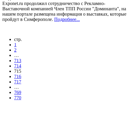
Exponet.ru продолжил сотрудничество с Рекламно-
Выставочной компанией Член ТПП России "Доминанта", на
нашем портале размещена информация о выставках, которые
пройдут в Симферополе.
Подробнее...
стр.
1
2
…
713
714
715
716
717
…
769
770