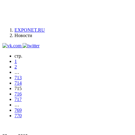
EXPONET.RU
Новости
стр.
1
2
…
713
714
715
716
717
…
769
770