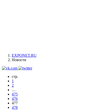
EXPONET.RU
Новости
стр.
1
2
…
475
476
477
478