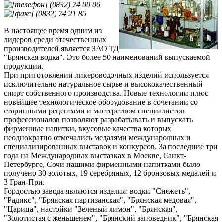
(0832) 74 00 06
(0832) 74 21 85
В настоящее время одним из
лидеров среди отечественных
производителей является ЗАО ТД
"Брянская водка". Это более 50 наименований выпускаемой
продукции.
При приготовлении ликероводочных изделий используется
исключительно натуральное сырье и высококачественный
спирт собственного производства. Новые технологии плюс
новейшее технологическое оборудование в сочетании со
старинными рецептами и мастерством специалистов
профессионалов позволяют разрабатывать и выпускать
фирменные напитки, вкусовые качества которых
неоднократно отмечались медалями международных и
специализированных выставок и конкурсов. За последние три
года на Международных выставках в Москве, Санкт-
Петербурге, Сочи нашими фирменными напитками было
получено 30 золотых, 19 серебряных, 12 бронзовых медалей и
3 Гран-При.
Гордостью завода являются изделия: водки "Снежеть",
"Радикс", "Брянская партизанская", "Брянская медовая",
"Царица", настойки "Зеленый лимон", "Брянская",
"Золотистая с женьшенем", "Брянский заповедник", "Брянская