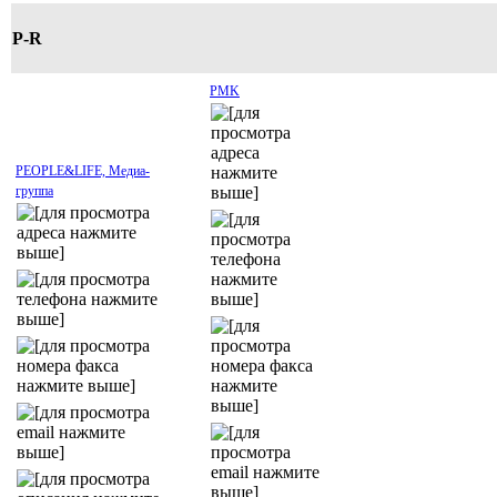
P-R
PMK
PEOPLE&LIFE, Медиа-
группа