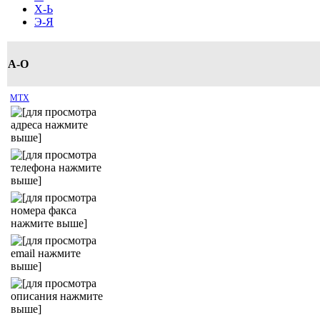
Х-Ь
Э-Я
A-O
MTX