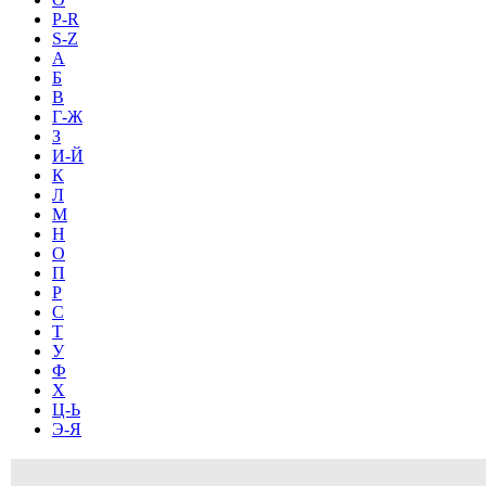
P-R
S-Z
А
Б
В
Г-Ж
З
И-Й
К
Л
М
Н
О
П
Р
С
Т
У
Ф
Х
Ц-Ь
Э-Я