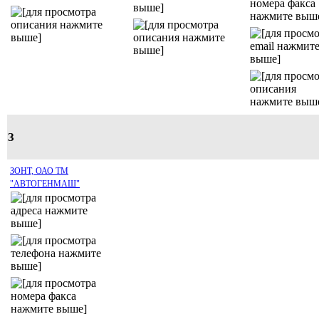
З
ЗОНТ, ОАО ТМ
"АВТОГЕНМАШ"