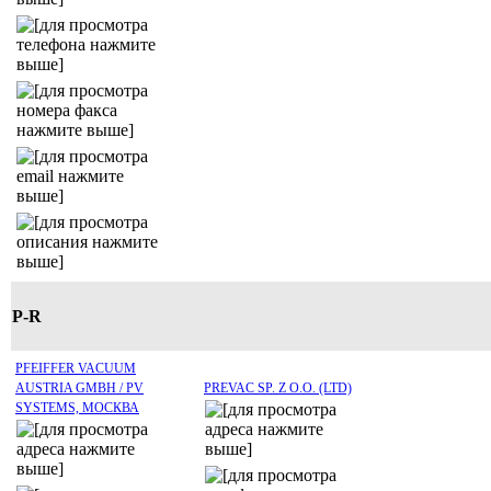
P-R
PFEIFFER VACUUM
AUSTRIA GMBH / PV
PREVAC SP. Z O.O. (LTD)
SYSTEMS, МОСКВА