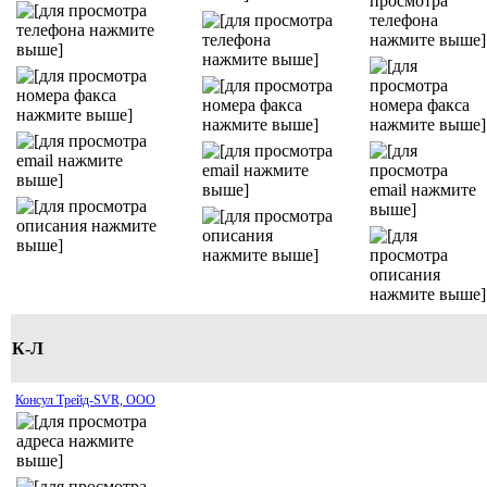
К-Л
Консул Трейд-SVR, ООО