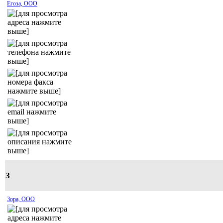
Егоза, ООО
З
Зора, ООО