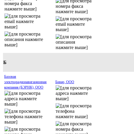
Б
Базовая
электрорадионавигационная
Бинар, ООО
компания (БЭРНК), ООО