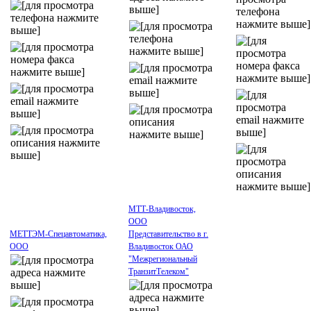
МТТ-Владивосток,
ООО
МЕТТЭМ-Спецавтоматика,
Представительство в г.
ООО
Владивосток ОАО
"Межрегиональный
ТранзитТелеком"