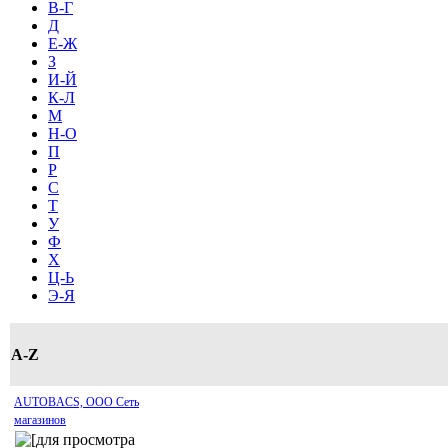
В-Г
Д
Е-Ж
З
И-Й
К-Л
М
Н-О
П
Р
С
Т
У
Ф
Х
Ц-Ь
Э-Я
A-Z
AUTOBACS, ООО Сеть
магазинов