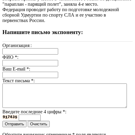
"параплан - парящий полет", заняла 4-е место.
Федерация проводит работу по подготовке молодежной
сборной Удмуртии по спорту СЛА и ее участию в
первенствах России.
Напишите письмо экспоненту:
Организация
:
ФИО
*
:
Ваш E-mail
*
:
Текст письма
*
:
Введите последние 4 цифры
*
:
Обратите внимание: отмеченные
*
поля являются