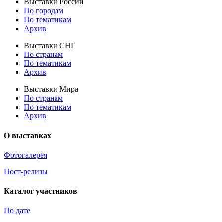
Выставки России
По городам
По тематикам
Архив
Выставки СНГ
По странам
По тематикам
Архив
Выставки Мира
По странам
По тематикам
Архив
О выставках
Фотогалерея
Пост-релизы
Каталог участников
По дате